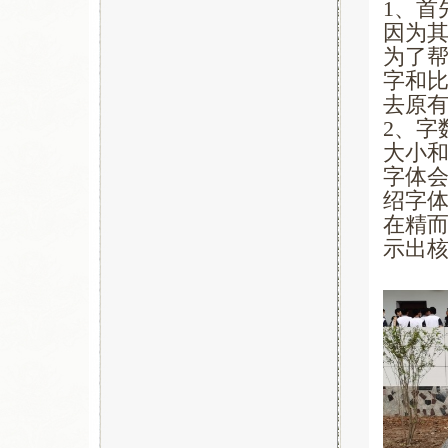
1、首
因为
为了
字和
去原
2、字
大小
字体
绍字体
在精而
示出