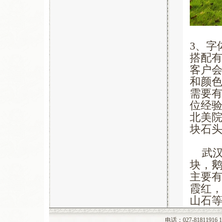
3、字
搭配
客户
和颜
需要
位经
北美
块石
武汉明
块，鹅
主要
霞红
山石
电话：027-81811916 1