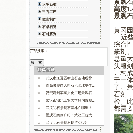
景观石
大型石雕
高度1.
玉石工艺
景观石
假山制作
石桌石凳
黄冈园
石材系列
近些
综合
篆刻
产品搜索：
息量
头雕
☆
武汉市江夏区泰山石基地现货...
计构
☆
青岛晚霞红大理石风水球制作...
于一
☆
祝贺鄂州菜园文化广场景观石...
了。
☆
武汉市湖北工业大学校内景观...
石刻
☆
武汉明石景观石基地在哪里？...
检。
☆
景观石案例介绍：武汉工程大...
都需
☆
武汉明石景观石现货800块...
☆
最新奠基石案例：孝感居和幸...
☆
祝贺咸宁市交通银行石狮子安...