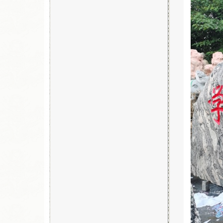
☆
汉白玉石狮子在摆放的时候，...
☆
武汉市江夏区泰山石基地现货...
☆
青岛晚霞红大理石风水球制作...
☆
祝贺鄂州菜园文化广场景观石...
☆
武汉市湖北工业大学校内景观...
☆
武汉明石景观石基地在哪里？...
☆
景观石案例介绍：武汉工程大...
☆
武汉明石景观石现货800块...
☆
最新奠基石案例：孝感居和幸...
☆
祝贺咸宁市交通银行石狮子安...
☆
汉白玉石狮子在摆放的时候，...