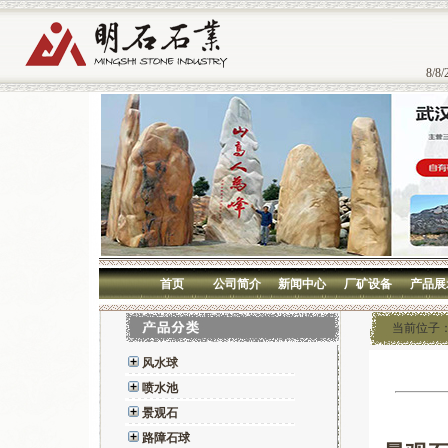
8/8/
首页
公司简介
新闻中心
厂矿设备
产品展
当前位子
风水球
喷水池
景观石
路障石球